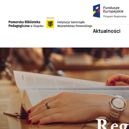
Fundusze
Europejskie
Program
Przejdź
Aktualności
Regionalny
do
strony
Przejdź
głównej
do
treści
Reg