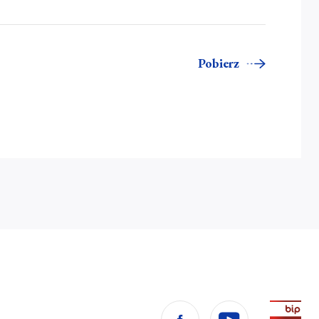
Pobierz
Pr