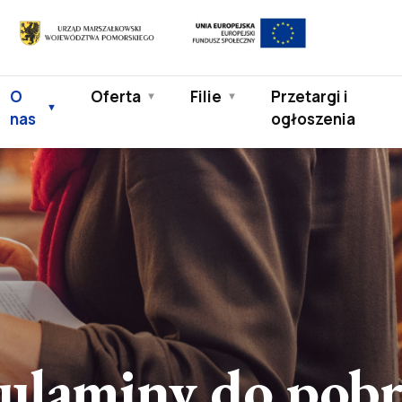
Europejski
Urząd
Fundusz
Marszałkowski
Społeczny
Województwa
O
Oferta
Filie
Przetargi i
Pomorskiego
nas
ogłoszenia
ulaminy do pobr