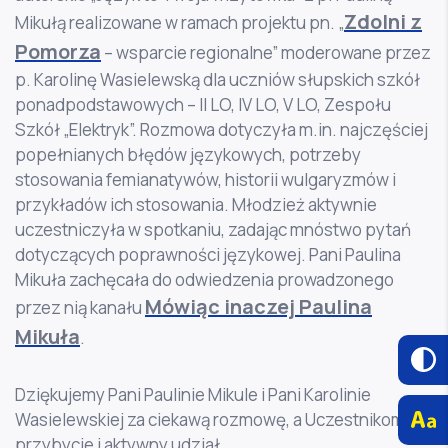
Zdolni z
Mikułą realizowane w ramach projektu pn. „
Pomorza
– wsparcie regionalne” moderowane przez
p. Karolinę Wasielewską dla uczniów słupskich szkół
ponadpodstawowych – II LO, IV LO, V LO, Zespołu
Szkół „Elektryk”. Rozmowa dotyczyła m.in. najczęściej
popełnianych błędów językowych, potrzeby
stosowania femianatywów, historii wulgaryzmów i
przykładów ich stosowania. Młodzież aktywnie
uczestniczyła w spotkaniu, zadając mnóstwo pytań
dotyczących poprawności językowej. Pani Paulina
Mikuła zachęcała do odwiedzenia prowadzonego
Mówiąc inaczej Paulina
przez nią kanału
Mikuła
.
Dziękujemy Pani Paulinie Mikule i Pani Karolinie
Wasielewskiej za ciekawą rozmowę, a Uczestnikom za
przybycie i aktywny udział.