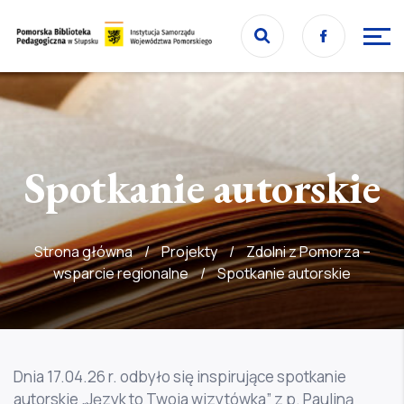
Przejdź
Facebook
do
Przejdź
strony
do
głównej
treści
Spotkanie autorskie
Strona główna
/
Projekty
/
Zdolni z Pomorza –
wsparcie regionalne
/
Spotkanie autorskie
Dnia 17.04.26 r. odbyło się inspirujące spotkanie
autorskie „Język to Twoja wizytówka” z p. Pauliną