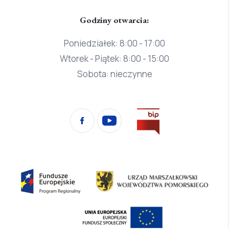
Godziny otwarcia:
Poniedziałek: 8:00 - 17:00
Wtorek - Piątek: 8:00 - 15:00
Sobota: nieczynne
Przejdź
Facebook
YouTube
na
stronę
Biura
Informacji
Fundusze
Urząd
Publicznej
Europejskie
Marszałkowski
Program
Województwa
Europejski
Regionalny
Pomorskiego
Fundusz