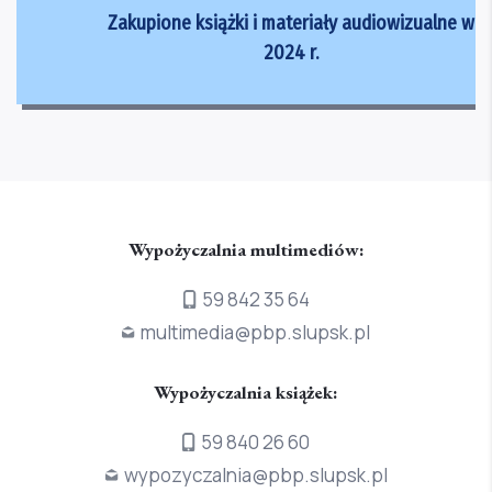
Zakupione książki i materiały audiowizualne w
2024 r.
Wypożyczalnia multimediów:
59 842 35 64
multimedia@pbp.slupsk.pl
Wypożyczalnia książek:
59 840 26 60
wypozyczalnia@pbp.slupsk.pl