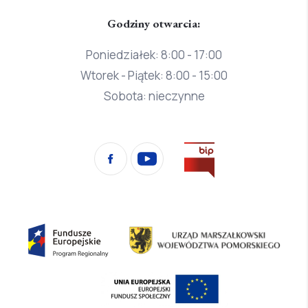
Godziny otwarcia:
Poniedziałek: 8:00 - 17:00
Wtorek - Piątek: 8:00 - 15:00
Sobota: nieczynne
Przejdź
Facebook
YouTube
na
stronę
Biura
Informacji
Fundusze
Urząd
Publicznej
Europejskie
Marszałkowski
Program
Województwa
Europejski
Regionalny
Pomorskiego
Fundusz