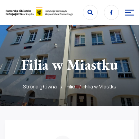
Przejdź
Facebook
do
Przejdź
strony
do
głównej
treści
Filia w Miastku
Strona główna
/
Filie
/
Filia w Miastku