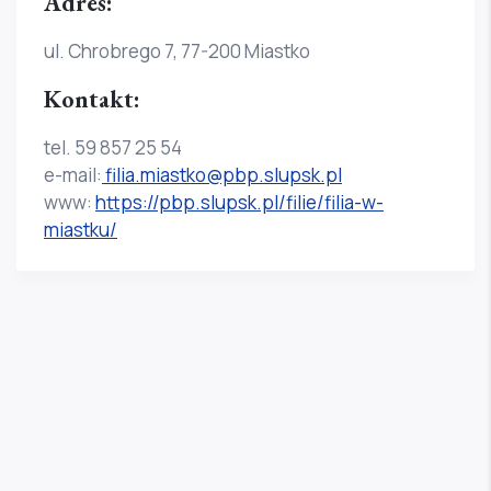
Adres:
ul. Chrobrego 7, 77-200 Miastko
Kontakt:
tel. 59 857 25 54
e-mail:
filia.miastko@pbp.slupsk.pl
www:
https://pbp.slupsk.pl/filie/filia-w-
miastku/