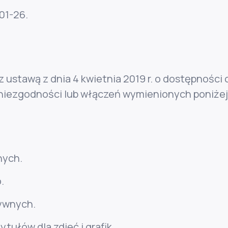
01-26
.
z ustawą z dnia 4 kwietnia 2019 r. o dostępności 
iezgodności lub włączeń wymienionych poniżej
hych.
.
tywnych.
tułów dla zdjęć i grafik.