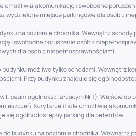
e umożliwiają komunikację i swobodne poruszen
raz wydzielone miejsce parkingowe dla osób z n
budynku na poziomie chodnika. Wewnątrz schody 
cję i swobodne poruszenie osób z niepełnospraw
wych dla osób z niepełnosprawnościami.
 budynku możliwe tylko schodami. Wewnątrz kory
ściami. Przy budynku znajduje się ogólnodostęp
al w Liceum ogólnokształcącym Nr 1). Wejście d
mieszczeń. Korytarze i hole umożliwiają komuni
e się ogólnodostępny parking dla petentów.
ście do budynku na poziomie chodnika. Wewnątrz 