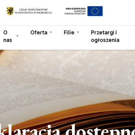
Europejski
Urząd
Fundusz
Marszałkowski
Społeczny
Województwa
O
Oferta
Filie
Przetargi i
Pomorskiego
nas
ogłoszenia
laracja dostępn