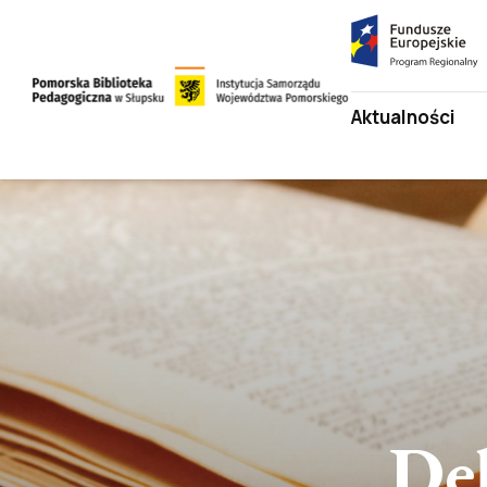
Fundusze
Europejskie
Program
Przejdź
Aktualności
Regionalny
do
strony
Przejdź
głównej
do
treści
Dek