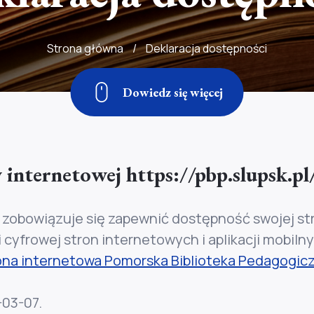
Strona główna
/
Deklaracja dostępności
Dowiedz się więcej
 internetowej https://pbp.slupsk.pl
zobowiązuje się zapewnić dostępność swojej str
ci cyfrowej stron internetowych i aplikacji mobi
ona internetowa Pomorska Biblioteka Pedagogic
-03-07
.