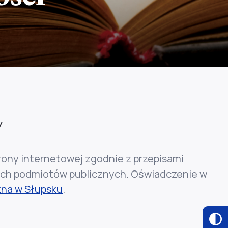
/
ony internetowej zgodnie z przepisami
lnych podmiotów publicznych. Oświadczenie w
zna w Słupsku
.