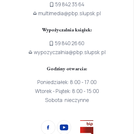
59 842 35 64
multimedia@pbp.slupsk.pl
Wypożyczalnia książek:
59 840 26 60
wypozyczalnia@pbp.slupsk.pl
Godziny otwarcia:
Poniedziałek: 8:00 - 17:00
Wtorek - Piątek: 8:00 - 15:00
Sobota: nieczynne
Przejdź
Facebook
YouTube
na