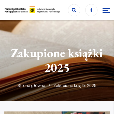
Przejdź
Facebook
do
Przejdź
strony
do
głównej
treści
Zakupione książki
2025
Strona główna
/
Zakupione książki 2025