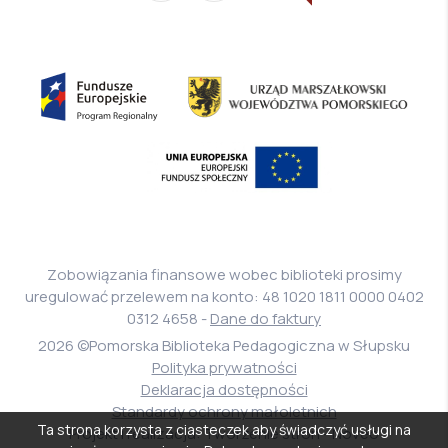
stronę
Biura
Informacji
Fundusze
Urząd
Publicznej
Europejskie
Marszałkowski
Program
Województwa
Europejski
Regionalny
Pomorskiego
Fundusz
Społeczny
Zobowiązania finansowe wobec biblioteki prosimy
uregulować przelewem na konto: 48 1020 1811 0000 0402
0312 4658 -
Dane do faktury
2026 ©Pomorska Biblioteka Pedagogiczna w Słupsku
Polityka prywatności
Deklaracja dostępności
Standardy ochrony małoletnich
Ta strona korzysta z ciasteczek aby świadczyć usługi na
Projekt i realizacja: Tworzenie stron - Noveo