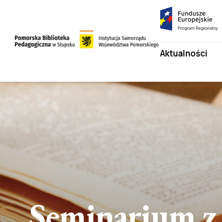
Fundusze
Europejskie
Program
Przejdź
Aktualności
Regionalny
do
strony
Przejdź
głównej
do
treści
Seminarium z