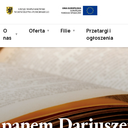
Europejski
Urząd
Fundusz
Marszałkowski
Społeczny
Województwa
O
Oferta
Filie
Przetargi i
Pomorskiego
nas
ogłoszenia
 panem Dariusz