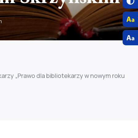
m
karzy „Prawo dla bibliotekarzy w nowym roku