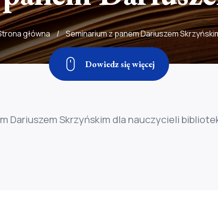
Strona główna
/
Seminarium z panem Dariuszem Skrzyński
Dowiedz się więcej
m Dariuszem Skrzyńskim dla nauczycieli bibliote