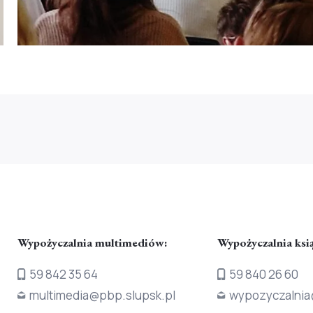
Wypożyczalnia multimediów:
Wypożyczalnia ksi
59 842 35 64
59 840 26 60
multimedia@pbp.slupsk.pl
wypozyczalnia