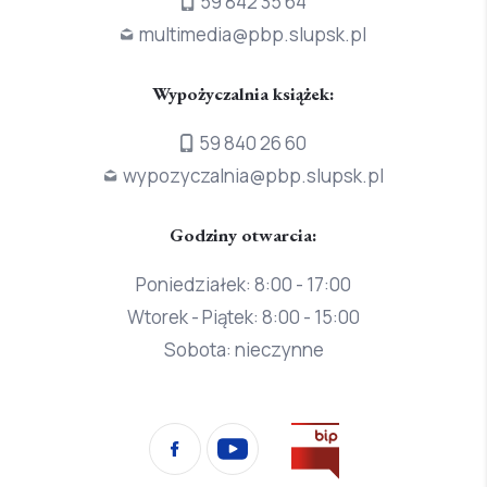
59 842 35 64
multimedia@pbp.slupsk.pl
Wypożyczalnia książek:
59 840 26 60
wypozyczalnia@pbp.slupsk.pl
Godziny otwarcia:
Poniedziałek: 8:00 - 17:00
Wtorek - Piątek: 8:00 - 15:00
Sobota: nieczynne
Przejdź
Facebook
YouTube
na