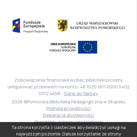
stronę
Biura
Informacji
Fundusze
Urząd
Publicznej
Europejskie
Marszałkowski
Program
Województwa
Europejski
Regionalny
Pomorskiego
Fundusz
Społeczny
Zobowiązania finansowe wobec biblioteki prosimy
uregulować przelewem na konto: 48 1020 1811 0000 0402
0312 4658 -
Dane do faktury
2026 ©Pomorska Biblioteka Pedagogiczna w Słupsku
Polityka prywatności
Deklaracja dostępności
Standardy ochrony małoletnich
Ta strona korzysta z ciasteczek aby świadczyć usługi na
Projekt i realizacja: Tworzenie stron - Noveo
najwyższym poziomie. Dalsze korzystanie ze strony