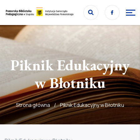
Przejdź
Facebook
do
Przejdź
strony
do
głównej
treści
Piknik Edukacyjny
w Błotniku
Strona główna
/
Piknik Edukacyjny w Błotniku