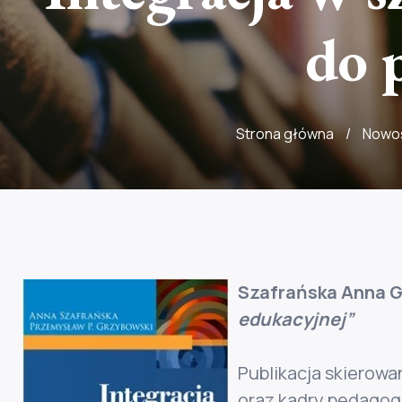
do 
Strona główna
/
Nowoś
Szafrańska Anna G
edukacyjnej”
Publikacja skierowa
oraz kadry pedagogi