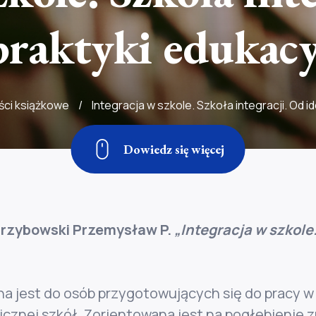
praktyki edukacy
ci książkowe
/
Integracja w szkole. Szkoła integracji. Od i
Dowiedz się więcej
rzybowski Przemysław P.
„Integracja w szkole.
na jest do osób przygotowujących się do pracy 
cznej szkół. Zorientowana jest na pogłębienie z