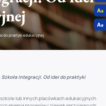
jnej
dei do praktyki edukacyjnej
 Szkoła integracji. Od idei do praktyki
w szkole lub innych placówkach edukacyjnych
rozumienia procesów i zjawisk sprzyjających