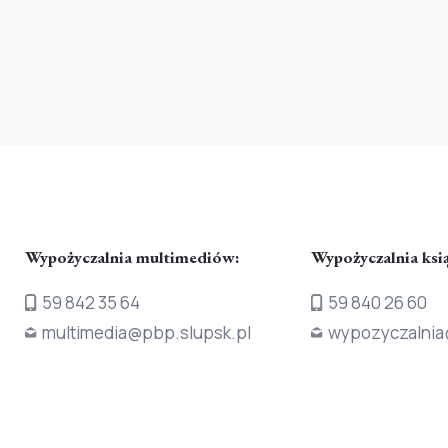
Wypożyczalnia multimediów:
Wypożyczalnia ksi
59 842 35 64
59 840 26 60
multimedia@pbp.slupsk.pl
wypozyczalnia