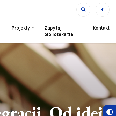
Face
Projekty
Zapytaj
Kontakt
bibliotekarza
egracji. Od idei