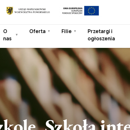
Europejski
Urząd
Fundusz
Marszałkowski
Społeczny
Województwa
O
Oferta
Filie
Przetargi i
Pomorskiego
nas
ogłoszenia
kole. Szkoła int