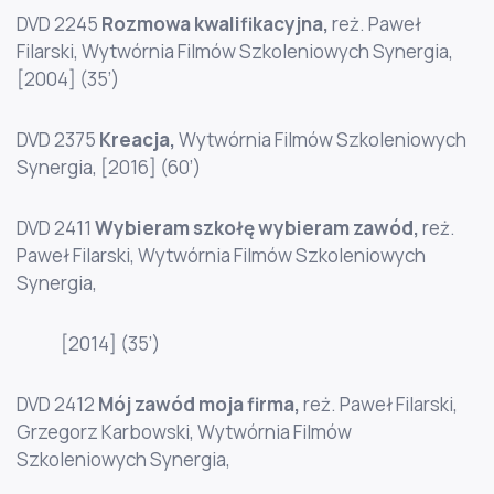
DVD 2245
Rozmowa kwalifikacyjna
,
reż. Paweł
Filarski, Wytwórnia Filmów Szkoleniowych Synergia,
[2004] (35’)
DVD 2375
Kreacja
,
Wytwórnia Filmów Szkoleniowych
Synergia, [2016] (60’)
DVD 2411
Wybieram szkołę wybieram zawód
,
reż.
Paweł Filarski, Wytwórnia Filmów Szkoleniowych
Synergia,
[2014] (35’)
DVD 2412
Mój zawód moja firma
,
reż. Paweł Filarski,
Grzegorz Karbowski, Wytwórnia Filmów
Szkoleniowych Synergia,