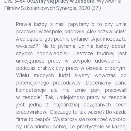
DVD 3484
Uczymy się pracy w zespole,
Wytwórnia
Filmów Szkoleniowych Synergia, 2020 (37’)
Prawie każdy z nas, zapytany o to czy umie
pracować w zespole, odpowie „Ależ oczywiście!”.
A co będzie, gdy padnie pytanie: „A jak możesz to
wykazać?”. Na to pytanie już nie każdy potrafi
szybko odpowiedzieć. Jeszcze trudniej jest
umiejętność pracy w zespole udowodnić –
podczas praktyk czy pracy w okresie próbnym.
Wielu młodych ludzi słyszy wówczas od
potencjalnego pracodawcy „Doceniamy pana
kompetencje ale nie umie pan pracować
w zespole”. Tak, umiejętność pracy w zespole
jest jedną z najbardziej pożądanych cech
pracowników. Dlaczego to tak ważne? Bo każda
firma to zespół. Wystarczy się rozejrzeć wokoło,
by uświadomić sobie, że praktycznie w każdej