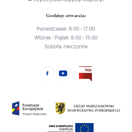
Godziny otwarcia:
Poniedziałek: 8:00 - 17:00
Wtorek - Piątek: 8:00 - 15:00
Sobota: nieczynne
Przejdź
Facebook
YouTube
na
stronę
Biura
Informacji
Fundusze
Urząd
Publicznej
Europejskie
Marszałkowski
Program
Województwa
Europejski
Regionalny
Pomorskiego