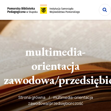
Przejdź
do
Przejdź
strony
do
głównej
treści
multimedia-
orientacja
zawodowa/przedsiębi
Strona główna
/
multimedia-orientacja
zawodowa/przedsiębiorczość