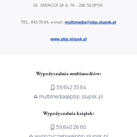
Ul. JARACZA 18 A, 76 – 200 SŁUPSK
TEL. 842-35-64, e-mail:
multimedia@pbp.slupsk.pl
www.pbp.slupsk.pl
Wypożyczalnia multimediów:
59 842 35 64
multimedia@pbp.slupsk.pl
Wypożyczalnia książek:
59 840 26 60
wypozyczalnia@pbp.slupsk.pl