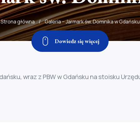
Strona główna
/
Galeria – Jarmark św. Dominika w Gdańsku
Dowiedz się więcej
 Gdańsku, wraz z PBW w Gdańsku na stoisku Urz