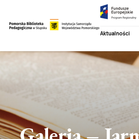
Fundusze
Europejskie
Program
Przejdź
Aktualności
Regionalny
do
strony
Przejdź
głównej
do
treści
Galeria – Ja