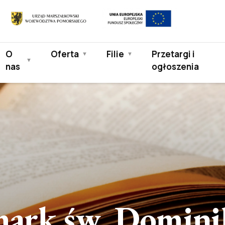
Europejski
Urząd
Fundusz
Marszałkowski
Społeczny
Województwa
O
Oferta
Filie
Przetargi i
Pomorskiego
nas
ogłoszenia
rmark św. Domin