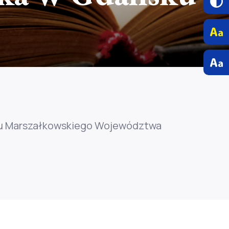
ędu Marszałkowskiego Województwa