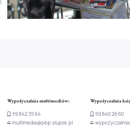
Wypożyczalnia multimediów:
Wypożyczalnia ksi
59 842 35 64
59 840 26 60
multimedia@pbp.slupsk.pl
wypozyczalnia