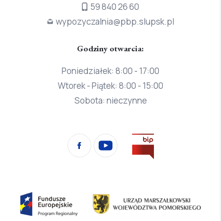
59 840 26 60
wypozyczalnia@pbp.slupsk.pl
Godziny otwarcia:
Poniedziałek: 8:00 - 17:00
Wtorek - Piątek: 8:00 - 15:00
Sobota: nieczynne
Przejdź
Facebook
YouTube
na
stronę
Biura
Informacji
Fundusze
Urząd
Publicznej
Europejskie
Marszałkowski