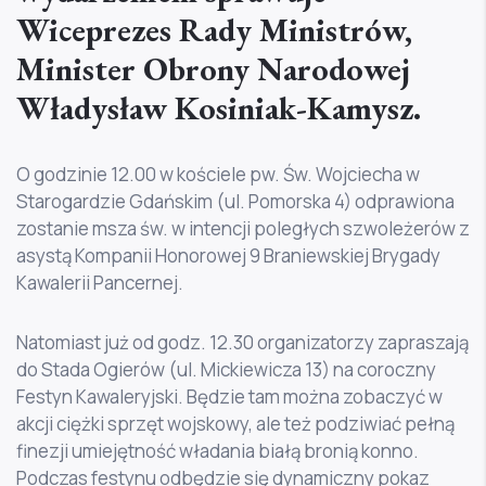
Wiceprezes Rady Ministrów,
Minister Obrony Narodowej
Władysław Kosiniak-Kamysz.
O godzinie 12.00 w kościele pw. Św. Wojciecha w
Starogardzie Gdańskim (ul. Pomorska 4) odprawiona
zostanie msza św. w intencji poległych szwoleżerów z
asystą Kompanii Honorowej 9 Braniewskiej Brygady
Kawalerii Pancernej.
Natomiast już od godz. 12.30 organizatorzy zapraszają
do Stada Ogierów (ul. Mickiewicza 13) na coroczny
Festyn Kawaleryjski. Będzie tam można zobaczyć w
akcji ciężki sprzęt wojskowy, ale też podziwiać pełną
finezji umiejętność władania białą bronią konno.
Podczas festynu odbędzie się dynamiczny pokaz