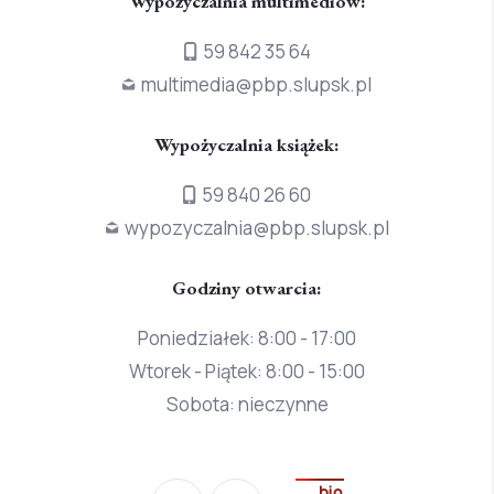
Wypożyczalnia multimediów:
59 842 35 64
multimedia@pbp.slupsk.pl
Wypożyczalnia książek:
59 840 26 60
wypozyczalnia@pbp.slupsk.pl
Godziny otwarcia:
Poniedziałek: 8:00 - 17:00
Wtorek - Piątek: 8:00 - 15:00
Sobota: nieczynne
Przejdź