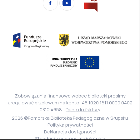
Facebook
YouTube
na
stronę
Biura
Informacji
Fundusze
Urząd
Publicznej
Europejskie
Marszałkowski
Program
Województwa
Europejski
Regionalny
Pomorskiego
Fundusz
Społeczny
Zobowiązania finansowe wobec biblioteki prosimy
uregulować przelewem na konto: 48 1020 1811 0000 0402
0312 4658 -
Dane do faktury
2026 ©Pomorska Biblioteka Pedagogiczna w Słupsku
Polityka prywatności
Deklaracja dostępności
Standardy ochrony małoletnich