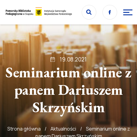
Przejdź
Facebook
do
Przejdź
strony
do
głównej
treści
19.08.2021
Seminarium online z
panem Dariuszem
Skrzyńskim
Strona główna
/
Aktualności
/
Seminarium online z
panem Dariuszem Skrzyńskim