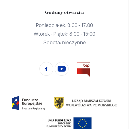
Godziny otwarcia:
Poniedziałek: 8:00 - 17:00
Wtorek - Piątek: 8:00 - 15:00
Sobota: nieczynne
Przejdź
Facebook
YouTube
na
stronę
Biura
Informacji
Fundusze
Urząd
Publicznej
Europejskie
Marszałkowski
Program
Województwa
Europejski
Regionalny
Pomorskiego
Fundusz