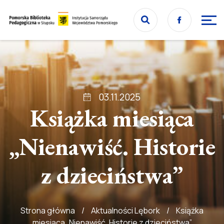
Przejdź
Facebook
do
Przejdź
strony
do
głównej
treści
03.11.2025
Książka miesiąca
„Nienawiść. Historie
z dzieciństwa”
Strona główna
/
Aktualności Lębork
/
Książka
miesiąca „Nienawiść. Historie z dzieciństwa”