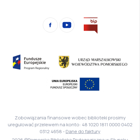
Przejdź
Facebook
YouTube
na
stronę
Biura
Informacji
Fundusze
Urząd
Publicznej
Europejskie
Marszałkowski
Program
Województwa
Europejski
Regionalny
Pomorskiego
Fundusz
Społeczny
Zobowiązania finansowe wobec biblioteki prosimy
uregulować przelewem na konto: 48 1020 1811 0000 0402
0312 4658 -
Dane do faktury
2026 ©Pomorska Biblioteka Pedagogiczna w Słupsku